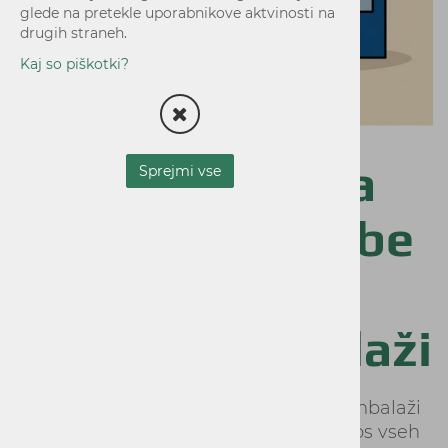
glede na pretekle uporabnikove aktvinosti na
drugih straneh.
Kaj so piškotki?
Implementacija
Sprejmi vse
evropske Uredbe
o embalaži in
odpadni embalaži
Implementacija evropske Uredbe o embalaži
in odpadni embalaži (PPWR) ter prenos vseh