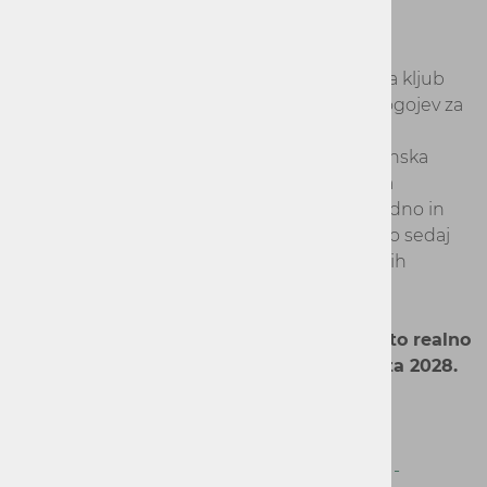
stroškov z uporabnika na proizvajalce
MOPE je koncem aprila seznanilo javnost, da kljub
pričetku uporabe PPWR avgusta 2026 ni pogojev za
vzpostavitev celovitega prenosa stroškov na
proizvajalce. Manjka tako evropska kot slovenska
zakonodaja, poleg tega komunalna podjetja
sistemsko niso pripravljena na jasno, pregledno in
preverljivo zaračunavanje stroškov, ki jih je do sedaj
kril občan preko položnic s strani komunalnih
podjetij/občin.
Začetka celovitega delovanja sistema zato realno
ni mogoče pričakovati pred začetkom leta 2028.
Implementacija PPWR in obračun.pdf
Povezava na evropsko Uredbo:
Uredba - EU -