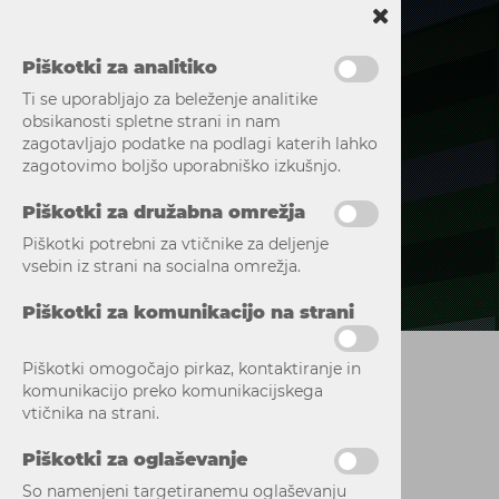
Piškotki za analitiko
Ti se uporabljajo za beleženje analitike
obsikanosti spletne strani in nam
zagotavljajo podatke na podlagi katerih lahko
zagotovimo boljšo uporabniško izkušnjo.
Piškotki za družabna omrežja
Piškotki potrebni za vtičnike za deljenje
vsebin iz strani na socialna omrežja.
Piškotki za komunikacijo na strani
Piškotki omogočajo pirkaz, kontaktiranje in
komunikacijo preko komunikacijskega
vtičnika na strani.
Piškotki za oglaševanje
So namenjeni targetiranemu oglaševanju