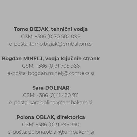
Tomo BIZJAK, tehnični vodja
GSM: +386 (0)70 582 098
e-pošta: tomo.bizjak@embakom.si
Bogdan MIHELJ, vodja ključnih strank
GSM: +386 (0)31 705 966
e-pošta: bogdan.mihelj@komteks.si
Sara DOLINAR
GSM: +386 (0)41 430 911
e-pošta: sara.dolinar@embakom.si
Polona OBLAK, direktorica
GSM: +386 (0)31 598 330
e-pošta: polona.oblak@embakom.si