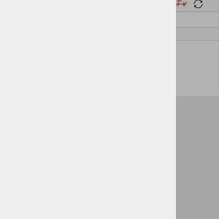
Pošlji
EMBAKOM d.o.o.
Pod hrasti 33, 1218 Komenda
info@embakom.si