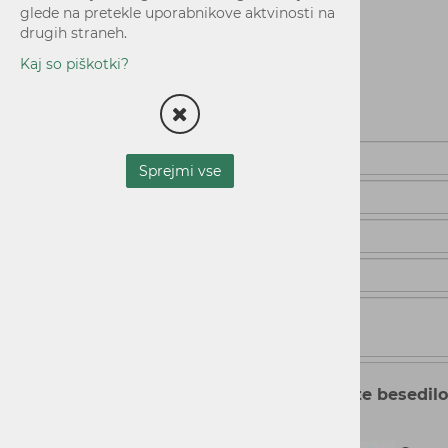
glede na pretekle uporabnikove aktvinosti na
drugih straneh.
Kaj so piškotki?
Pišite nam
Sprejmi vse
Prepišite besedilo
polje