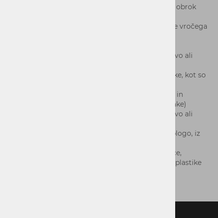
plastična posoda za živila, ki vsebuje hladen obrok
kartonska posoda za živila s plastično
oblogo/prevleko, namenjena za shranjevanje vročega
ali hladnega obroka
plastična posoda za živila, ki vsebuje sladico
plastična posoda za živila, ki vsebuje zelenjavo ali
sadje
plastična posoda za živila, ki vsebuje prigrizke, kot so
oreščki, krekerji
plastična posoda za živila, ki vsebuje omake in
namaze za kruh (npr. kečap, gorčica ali omake)
plastična posoda za živila, ki vsebuje zelenjavo ali
sadje, ki ga ni treba nadalje pripravljati
posoda za sladoled iz kartona s plastično oblogo, iz
katere se živilo običajno zaužije neposredno
pribor za enkratno uporabo, krožniki, slamice,
mešalne palčke, v celoti ali delno izdelani iz plastike