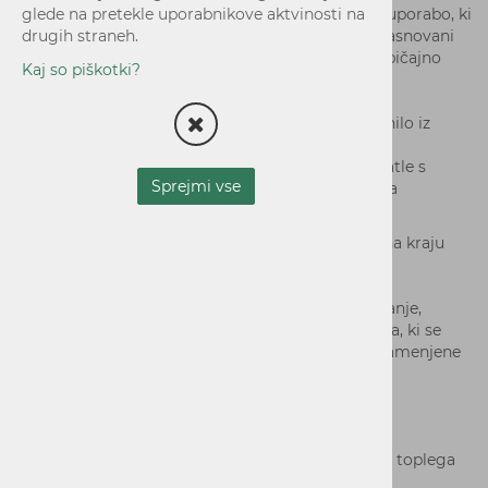
glede na pretekle uporabnikove aktvinosti na
večnamenski lončki za pijačo za večkratno uporabo, ki
drugih straneh.
se prodajajo v trgovinah na drobno, če so zasnovani
in dani na trg v ta namen in jih potrošnik običajno
Kaj so piškotki?
tako dojema
večnamenski lončki za večkratno uporabo
kovinski pokrovčki ali zamaški, ki imajo tesnilo iz
plastike, se ne štejejo za izdelane iz plastike
Posode za živila
– Gre za posode, kot so škatle s
Sprejmi vse
pokrovom ali brez njega, ki se uporabljajo za
shranjevanje živil, ki:
(a) so namenjena za takojšnje zaužitje iz posode na kraju
samem ali jih potrošniki odnesejo s seboj;
(b) se običajno zaužijejo iz posode in
(c) se zaužijejo brez nadaljnje priprave, kot je kuhanje,
vrenje ali segrevanje; vključno s posodami za živila, ki se
uporabljajo za hitro prehrano ali druge obroke, namenjene
za takojšnje zaužitje.
Kaj sem spada
plastična posoda za živila, ki vsebuje porcijo toplega
obroka